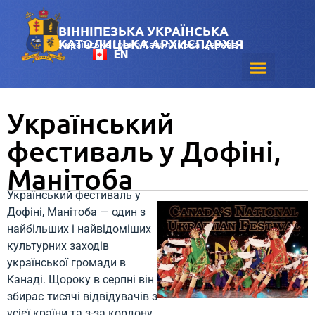
ВІННІПЕЗЬКА УКРАЇНСЬКА
КАТОЛИЦЬКА АРХИЄПАРХІЯ
Українська Греко-Католицька Церква
EN
Український
фестиваль у Дофіні,
Манітоба
Український фестиваль у
Дофіні, Манітоба — один з
найбільших і найвідоміших
культурних заходів
української громади в
Канаді. Щороку в серпні він
збирає тисячі відвідувачів з
усієї країни та з-за кордону,