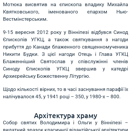
Мотюка висвятив на єпископа владику Михайла
Квятковського, іменованого єпархом Нью-
Вестмінстерським.
9-15 вересня 2012 року у Вінніпезі відбувся Синод
Єпископів УГКЦ, а також святкування з нагоди
прибуття до Канади блаженного священномученика
Никити Будки. З цієї нагоди Отець і Глава УГКЦ
Блаженніший Святослав у співслужінні членів
Синоду Єпископів УГКЦ звершив у катедрі
Архиєрейську Божественну Літургію.
Щодо кількості вірних, то в часі заснування парафії їх
налічувалося 45, у 1941 році – 350, у 1980-х – 800.
Архітектура храму
Собор святих Володимира і Ольги у Вінніпезі –
видатний зразок класичної візантійської архітектури