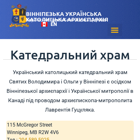
ВІННІПЕЗЬКА УКРАЇНСЬКА
КАТОЛИЦЬКА АРХИЄПАРХІЯ
Українська Греко-Католицька Церква
EN
Катедральний храм
Український католицький катедральний храм
Святих Володимира і Ольги у Вінніпезі є осідком
Вінніпезької архиєпархії і Української митрополії в
Канаді під проводом архиєпископа-митрополита
Лаврентія Гуцуляка.
115 McGregor Street
Winnipeg, MB R2W 4V6
Teл.:
204.589.5025