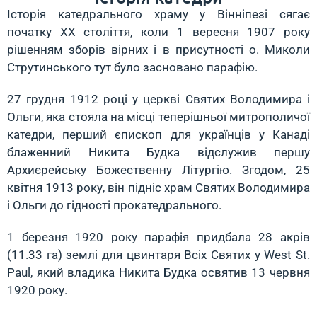
Історія катедрального храму у Вінніпезі сягає
початку XX століття, коли 1 вересня 1907 року
рішенням зборів вірних і в присутності о. Миколи
Струтинського тут було засновано парафію.
27 грудня 1912 році у церкві Святих Володимира і
Ольги, яка стояла на місці теперішньої митрополичої
катедри, перший єпископ для українців у Канаді
блаженний Никита Будка відслужив першу
Архиєрейську Божественну Літургію. Згодом, 25
квітня 1913 року, він підніс храм Святих Володимира
і Ольги до гідності прокатедрального.
1 березня 1920 року парафія придбала 28 акрів
(11.33 га) землі для цвинтаря Всіх Святих у West St.
Paul, який владика Никита Будка освятив 13 червня
1920 року.