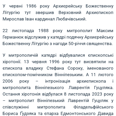
У червні 1986 року Архиєрейську Божественну
Літургію тут звершив Верховний Архиєпископ
Мирослав Іван кардинал Любачівський.
22 листопада 1988 року митрополит Максим
Германюк відслужив у катедрі подячну Архиєрейську
Божественну Літургію з нагоди 50-річчя священства.
У митрополичій катедрі відбувалися єпископські
хіротонії. 13 червня 1996 року тут висвятили на
єпископа владику Стефана Сороку, іменованого
єпископом-помічником Вінніпезьким. А 11 лютого
2006 року – інтронізація архиєпископа і
митрополита Вінніпезького Лаврентія Гуцуляка.
Остання хіротонія відбулася 8 листопада 2023 року
– митрополит Вінніпезький Лаврентій Гуцуляк у
співслужінні митрополита Філадельфійського
Бориса Ґудзяка та єпарха Едмонтонського Давида