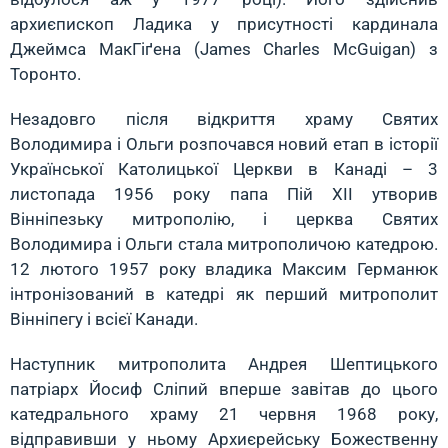
архиєпископ Ладика у присутності кардинала
Джeймса МакГіґена (James Charles McGuigan) з
Торонто.
Незадовго після відкриття храму Святих
Володимира і Ольги розпочався новий етап в історії
Української Католицької Церкви в Канаді – 3
листопада 1956 року папа Пій XII утворив
Вінніпезьку митрополію, і церква Святих
Володимира і Ольги стала митрополичою катедрою.
12 лютого 1957 року владика Максим Германюк
інтронізований в катедрі як перший митрополит
Вінніпегу і всієї Канади.
Наступник митрополита Андрея Шептицького
патріарх Йосиф Сліпий вперше завітав до цього
катедрального храму 21 червня 1968 року,
відправивши у ньому Архиєрейську Божественну