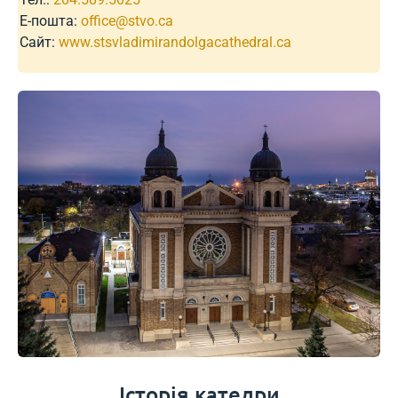
Е-пошта:
office@stvo.ca
Сайт:
www.stsvladimirandolgacathedral.ca
Історія катедри