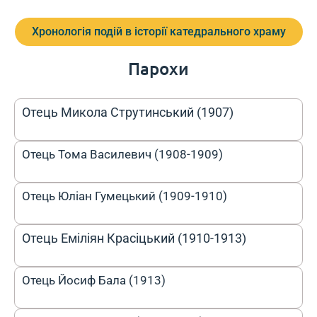
Хронологія подій в історії катедрального храму
Парохи
Отець Микола Струтинський (1907)
Отець Тома Василевич (1908-1909)
Отець Юліан Гумецький (1909-1910)
Отець Еміліян Красіцький (1910-1913)
Отець Йосиф Бала (1913)