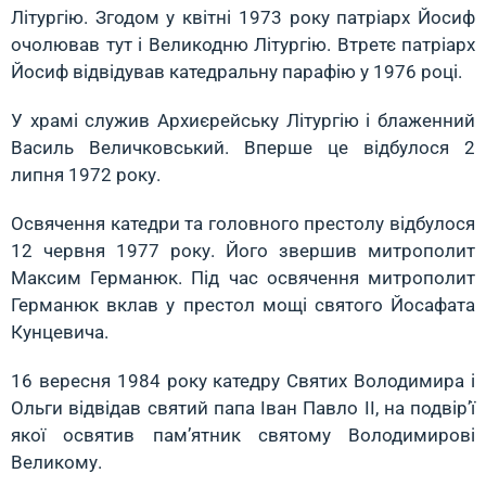
Літургію. Згодом у квітні 1973 року патріарх Йосиф
очолював тут і Великодню Літургію. Втретє патріарх
Йосиф відвідував катедральну парафію у 1976 році.
У храмі служив Архиєрейську Літургію і блаженний
Василь Величковський. Вперше це відбулося 2
липня 1972 року.
Освячення катедри та головного престолу відбулося
12 червня 1977 року. Його звершив митрополит
Максим Германюк. Під час освячення митрополит
Германюк вклав у престол мощі святого Йосафата
Кунцевича.
16 вересня 1984 року катедру Святих Володимира і
Ольги відвідав святий папа Іван Павло ІІ, на подвір’ї
якої освятив пам’ятник святому Володимирові
Великому.