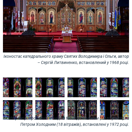
Іконостас катедрального храму Святих Володимира і Ольги, автор
– Сергій Литвиненко, встановлений у 1968 році.
Вітражі розроблені Леонідом Молодожанином (16 вітражів) та
Петром Холодним (18 вітражів), встановлені у 1972 році.