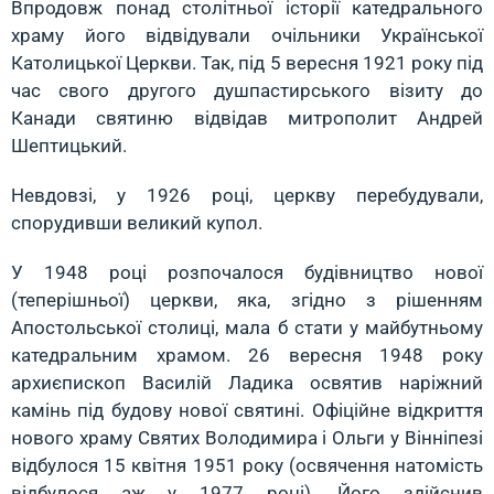
Впродовж понад столітньої історії катедрального
храму його відвідували очільники Української
Католицької Церкви. Так, під 5 вересня 1921 року під
час свого другого душпастирського візиту до
Канади святиню відвідав митрополит Андрей
Шептицький.
Невдовзі, у 1926 році, церкву перебудували,
спорудивши великий купол.
У 1948 році розпочалося будівництво нової
(теперішньої) церкви, яка, згідно з рішенням
Апостольської столиці, мала б стати у майбутньому
катедральним храмом. 26 вересня 1948 року
архиєпископ Василій Ладика освятив наріжний
камінь під будову нової святині. Офіційне відкриття
нового храму Святих Володимира і Ольги у Вінніпезі
відбулося 15 квітня 1951 року (освячення натомість
відбулося аж у 1977 році). Його здійснив