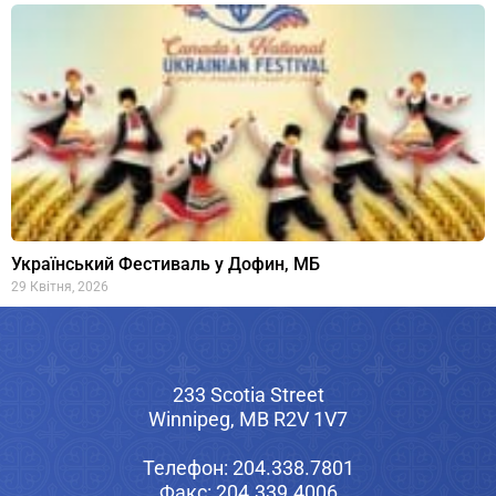
Український Фестиваль у Дофин, МБ
29 Квітня, 2026
233 Scotia Street
Winnipeg, MB R2V 1V7
Телефон: 204.338.7801
Факс: 204.339.4006