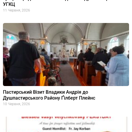
УГКЦ
11 Червня, 2026
Пастирський Візит Владики Андрія до
Душпастирського Району Ґілберт Плейнс
10 Червня, 2026