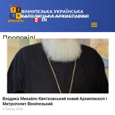
ВІННІПЕЗЬКА УКРАЇНСЬКА
КАТОЛИЦЬКА АРХИЄПАРХІЯ
Українська Греко-Католицька Церква
EN
Проповіді
Владика Михайло Квятковський новий Архиєпископ і
Митрополит Вінніпезький
9 Липня, 2026