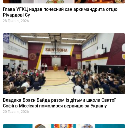
Глава УГКЦ надав почесний сан архимандрита отцю
Річардові Су
28 Травня, 2026
Владика Браєн Байда разом із дітьми школи Святої
Софії в Міссісазі помолився вервицю за Україну
20 Травня, 2026